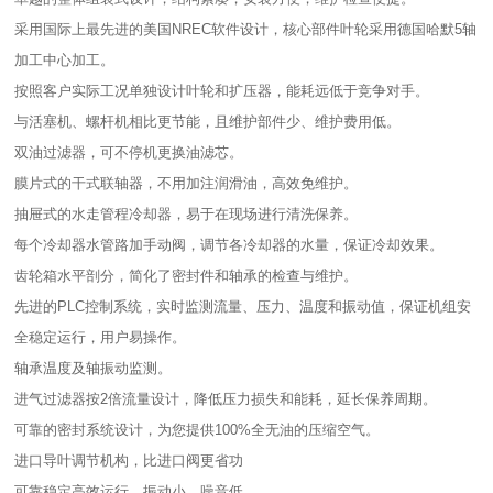
采用国际上最先进的美国NREC软件设计，核心部件叶轮采用德国哈默5轴
加工中心加工。
按照客户实际工况单独设计叶轮和扩压器，能耗远低于竞争对手。
与活塞机、螺杆机相比更节能，且维护部件少、维护费用低。
双油过滤器，可不停机更换油滤芯。
膜片式的干式联轴器，不用加注润滑油，高效免维护。
抽屉式的水走管程冷却器，易于在现场进行清洗保养。
每个冷却器水管路加手动阀，调节各冷却器的水量，保证冷却效果。
齿轮箱水平剖分，简化了密封件和轴承的检查与维护。
先进的PLC控制系统，实时监测流量、压力、温度和振动值，保证机组安
全稳定运行，用户易操作。
轴承温度及轴振动监测。
进气过滤器按2倍流量设计，降低压力损失和能耗，延长保养周期。
可靠的密封系统设计，为您提供100%全无油的压缩空气。
进口导叶调节机构，比进口阀更省功
可靠稳定高效运行，振动小，噪音低。