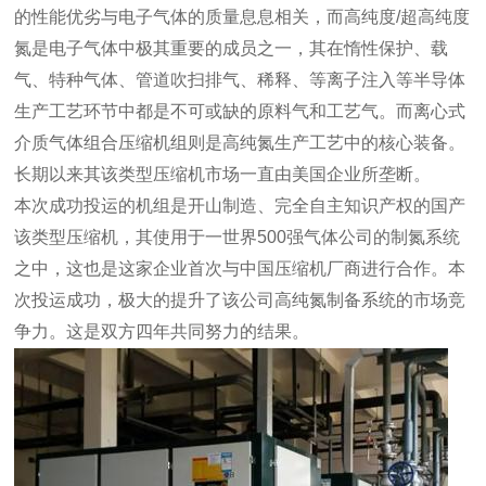
的性能优劣与电子气体的质量息息相关，而高纯度/超高纯度
氮是电子气体中极其重要的成员之一，其在惰性保护、载
气、特种气体、管道吹扫排气、稀释、等离子注入等半导体
生产工艺环节中都是不可或缺的原料气和工艺气。而离心式
介质气体组合压缩机组则是高纯氮生产工艺中的核心装备。
长期以来其该类型压缩机市场一直由美国企业所垄断。
本次成功投运的机组是开山制造、完全自主知识产权的国产
该类型压缩机，其使用于一世界500强气体公司的制氮系统
之中，这也是这家企业首次与中国压缩机厂商进行合作。本
次投运成功，极大的提升了该公司高纯氮制备系统的市场竞
争力。这是双方四年共同努力的结果。