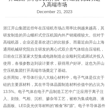
入高端市场
December 21, 2023
浙江开山集团近些年在压缩机市场占用率比例越来越高，其
研发制造的开山螺杆式空压机国内外产销规模较大。但对于
高端机器，企业还是喜欢进口的比较多。而最近由开山上海
通用机械研究院自主研发的离心式双介质气体组合压缩机，
日前在江苏某家大型集成电路制造企业顺利完成调试并投入
使用，各项参数达到设计要求，获得用户好评。这也为开山
空压机集团打开高端市场奠定了基础。
众所周知，半导体行业八大核心材料中，电子气体是仅次于
硅的主要原材料，其在半导体晶圆制造材料价值中的占比为
13.5%。电子气体在电子产品制造工艺中广泛应用于离子注
入、刻蚀、气相、沉积、掺杂等工艺，被称为集成电路、液
晶面板、LED及光伏等材料的“粮食”和“源”。电子半导体器件