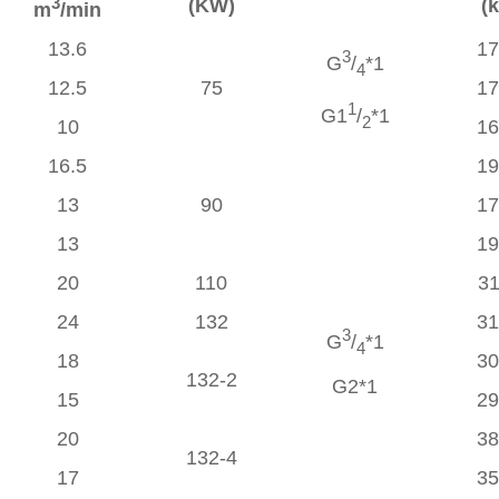
3
(KW)
(
m
/min
13.6
1
3
G
/
*1
4
12.5
75
1
1
G1
/
*1
2
10
1
16.5
1
13
90
1
13
1
20
110
3
24
132
3
3
G
/
*1
4
18
3
132-2
G2*1
15
2
20
3
132-4
17
3