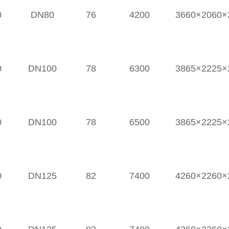
0
DN80
76
4200
3660×2060×
0
DN100
78
6300
3865×2225×
0
DN100
78
6500
3865×2225×
0
DN125
82
7400
4260×2260×