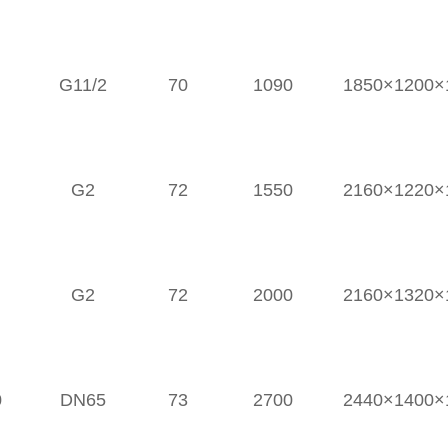
G11/2
70
1090
1850×1200×
G2
72
1550
2160×1220×
G2
72
2000
2160×1320×
0
DN65
73
2700
2440×1400×