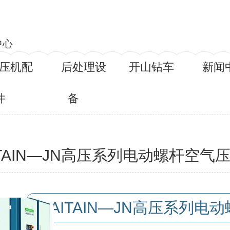
中心
压机配
后处理设
开山钻车
新闻
件
备
ITAIN—JN高压系列电动螺杆空气
称：
KAITAIN—JN高压系列