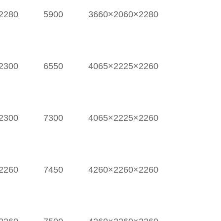
2280
5900
3660×2060×2280
2300
6550
4065×2225×2260
2300
7300
4065×2225×2260
2260
7450
4260×2260×2260