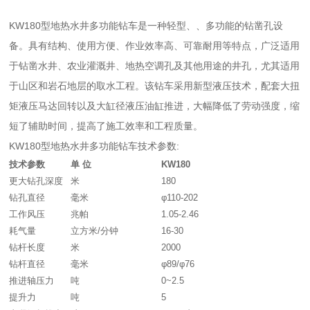
KW180型地热水井多功能钻车是一种轻型、、多功能的钻凿孔设
备。具有结构、使用方便、作业效率高、可靠耐用等特点，广泛适用
于钻凿水井、农业灌溉井、地热空调孔及其他用途的井孔，尤其适用
于山区和岩石地层的取水工程。该钻车采用新型液压技术，配套大扭
矩液压马达回转以及大缸径液压油缸推进，大幅降低了劳动强度，缩
短了辅助时间，提高了施工效率和工程质量。
KW180型地热水井多功能钻车技术参数:
技术参数
单 位
KW180
更大钻孔深度
米
180
钻孔直径
毫米
φ110-202
工作风压
兆帕
1.05-2.46
耗气量
立方米/分钟
16-30
钻杆长度
米
2000
钻杆直径
毫米
φ89/φ76
推进轴压力
吨
0~2.5
提升力
吨
5