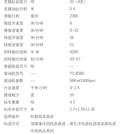
支腿缸起拔力
吨
32（4支）
支腿油缸行程
米
0.4
滑板行程
毫米
2380
慢提升速度
米/分钟
8
慢推进速度
米/分钟
0~15
快提升速度
米/分钟
26
快推进速度
米/分钟
51
回转输出扭矩
牛·米
4200
回转输出转速
转/分钟
33~67
卷扬机提升力
吨
---
柴油机型号
----
YC4D80
柴油机参数
----
58Kw/2400rpm
行走速度
千米/小时
0~2.5
爬坡能力
度
20
钻车重量
吨
4.5
钻车外形尺寸
米
2.7×1.55×2.35
适用条件
松散层及基岩
钻进方式
顶驱液压回转及推进，潜孔冲击器钻进或泥浆钻进
中高风压系列