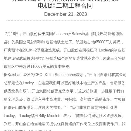
电机组二期工程合同
December 21, 2023
7月16日，开山股份位于美国Alabama州Baldwin县（阿拉巴马州鲍德温
县）的美国公司总部和制造基地破土动工。该基地占地65000平方英尺，
厂房预计在2019年2季度建造完成。开山股份在阿拉巴马 Loxley的制造基
地建设完成后将为阿拉巴马创造62个新的制造业就业岗位，未来三年将给
该地区带来超过1100万美元的资本投资。
据Kaishan USA的CEO, Keith Schumacher表示，“开山很自豪能将其公司
总部定位在Loxley，在这里我们可以更好地以本地生产的产品、售后服务
供应北美市场”。开山集团总裁曹克坚表示，“这次扩张进一步延展了我们
的全球足迹，得以进入寻求高质量、可持续、高能效产品的市场。本项目
使得开山能够满足上述顾客的需要。” “我们非常自豪能把开山引进
Loxley。”Loxley镇长Billy Middleton表示，“随着我们周边社区逐步发展、
兴旺，开山会在给当地居民提供优良待遇的工作岗位上发挥重要作用，我